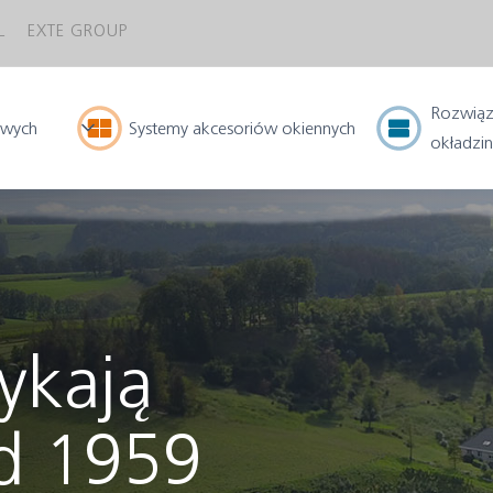
L
EXTE GROUP
Rozwiąz
owych
Systemy
akcesoriów okiennych
okładzi
ykają
od 1959