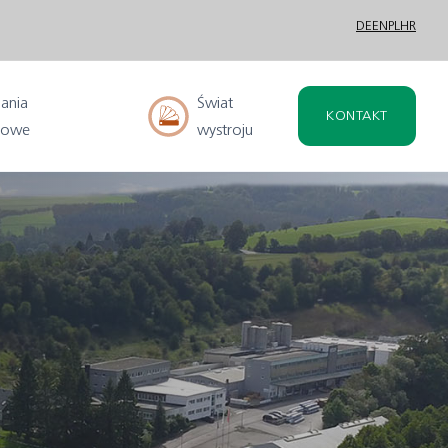
DE
EN
PL
HR
ania
Świat
KONTAKT
nowe
wystroju