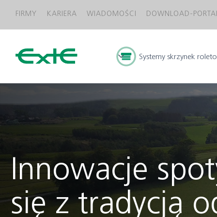
FIRMY
KARIERA
WIADOMOŚCI
DOWNLOAD-PORTA
Systemy skrzynek
rolet
Innowacje spot
się z tradycją 