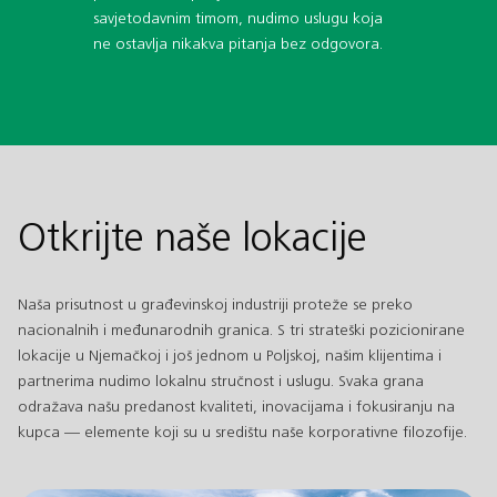
savjetodavnim timom, nudimo uslugu koja
ne ostavlja nikakva pitanja bez odgovora.
Otkrijte naše lokacije
Naša prisutnost u građevinskoj industriji proteže se preko
nacionalnih i međunarodnih granica. S tri strateški pozicionirane
lokacije u Njemačkoj i još jednom u Poljskoj, našim klijentima i
partnerima nudimo lokalnu stručnost i uslugu. Svaka grana
odražava našu predanost kvaliteti, inovacijama i fokusiranju na
kupca — elemente koji su u središtu naše korporativne filozofije.