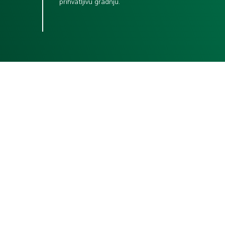
prihvatljivu gradnju.
Vrijednosti
koje nas uvijek
iznova tjeraju
da težimo
najboljem.
INOVACIJA