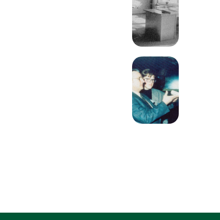
Svako desetljeće
našeg postojanja
karakteriziraju
probojne inovacije i
strateški rast. Od
proširenja sjedišta u
Wipperfürthu do
uvođenja
revolucionarnih
tehnologija, naša je
priča živi dokaz naše
predanosti izvrsnosti
i zadovoljstvu
kupaca."