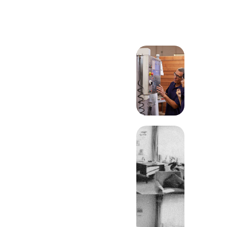
Šest desetljeća
EXTE-a: kronika
napretka
Priča o EXTE-u
inspirativna je priča
o rastu, inovacijama
i dosljednosti. Od
našeg osnivanja
1959. nastavili smo
se razvijati i postati
ključni igrač u
građevinskoj
industriji.