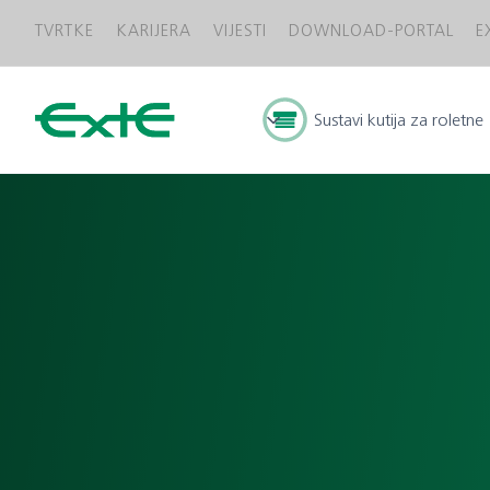
TVRTKE
KARIJERA
VIJESTI
DOWNLOAD-PORTAL
E
Sustavi kutija za roletne