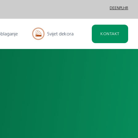
DE
EN
PL
HR
oblaganje
Svijet dekora
KONTAKT