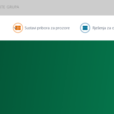
XTE GRUPA
Sustavi pribora za prozore
Rješenja za 