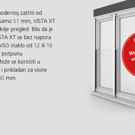
odernoj zaštiti od
od samo 51 mm, VISTA XT
olje pregled. Bilo da je
VISTA XT se bez napora
SG staklo od 12 ili 16
te potpunu
že se koristiti u
 prikladan za visine
800 mm.