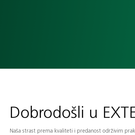
KONTAKT
Dobrodošli u EXT
Naša strast prema kvaliteti i predanost održivim pra