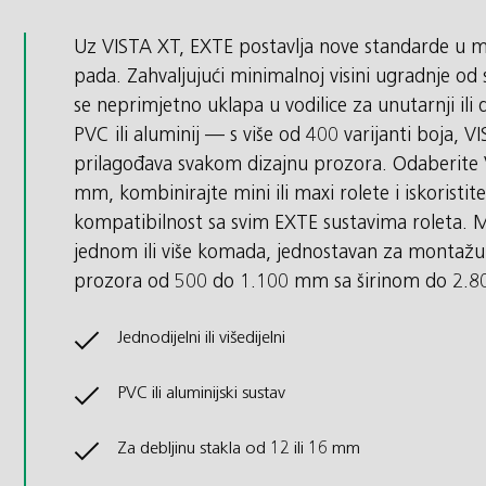
Uz VISTA XT, EXTE postavlja nove standarde u m
pada. Zahvaljujući minimalnoj visini ugradnje 
se neprimjetno uklapa u vodilice za unutarnji ili d
PVC ili aluminij — s više od 400 varijanti boja, 
prilagođava svakom dizajnu prozora. Odaberite V
mm, kombinirajte mini ili maxi rolete i iskoristi
kompatibilnost sa svim EXTE sustavima roleta. Mo
jednom ili više komada, jednostavan za montažu i
prozora od 500 do 1.100 mm sa širinom do 2.
Jednodijelni ili višedijelni
PVC ili aluminijski sustav
Za debljinu stakla od 12 ili 16 mm