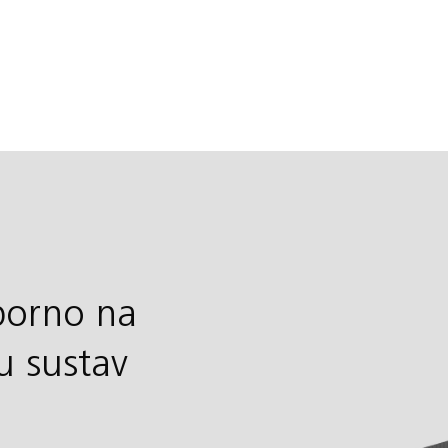
tporno na
u sustav