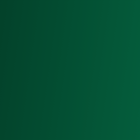
SVIJET EKSTE SUSTAVA
Kao pouzdan partner sistemskih kuća, proizvođača prozo
a proizvođači nude EXTE, pogodan za sve zahtjeve
inovativni proizvodi po konkurentnim cijenama.
SAZNAJTE VIŠE