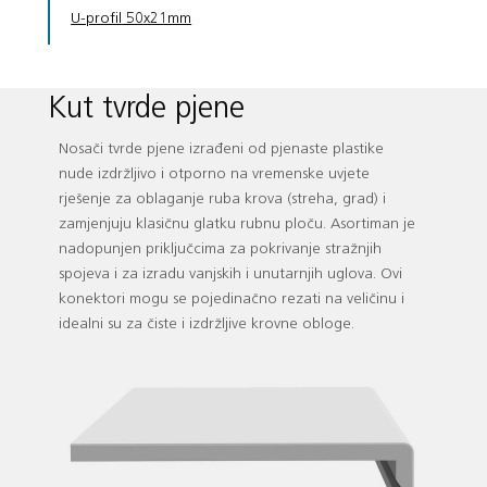
U-profil 50x21mm
Kut tvrde pjene
Nosači tvrde pjene izrađeni od pjenaste plastike
nude izdržljivo i otporno na vremenske uvjete
rješenje za oblaganje ruba krova (streha, grad) i
zamjenjuju klasičnu glatku rubnu ploču. Asortiman je
nadopunjen priključcima za pokrivanje stražnjih
spojeva i za izradu vanjskih i unutarnjih uglova. Ovi
konektori mogu se pojedinačno rezati na veličinu i
idealni su za čiste i izdržljive krovne obloge.