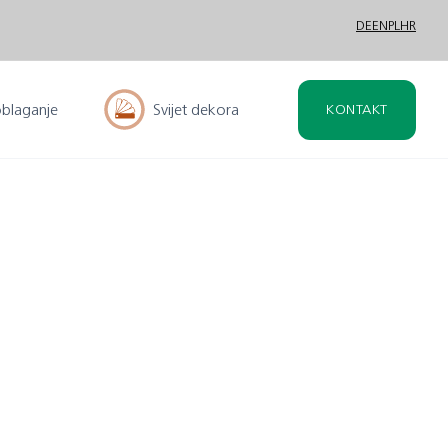
DE
EN
PL
HR
oblaganje
Svijet dekora
KONTAKT