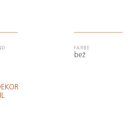
ND
FARBE
bež
DEKOR
IL