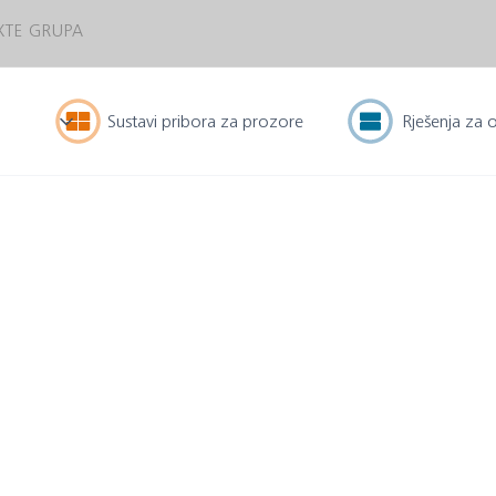
XTE GRUPA
Sustavi pribora za prozore
Rješenja za 