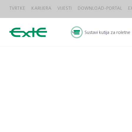
TVRTKE
KARIJERA
VIJESTI
DOWNLOAD-PORTAL
E
Sustavi kutija za roletne