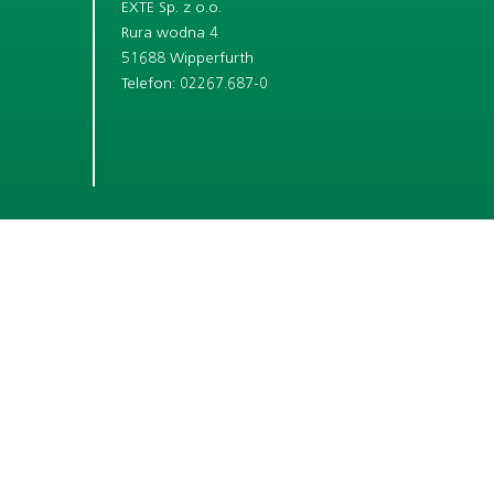
EXTE Sp. z o.o.
Rura wodna 4
51688 Wipperfurth
Telefon: 02267.687-0
KRÓTKIE LINKI
PRZEDSIĘBIORSTW
KARIERZE
SYSTEMY SKRZYNEK ROLETOWYCH
SYSTEMY AKCESORIÓW OKIENNYCH
AKCESORIA DO PRZEBRANIA
ŚWIAT WYSTROJU