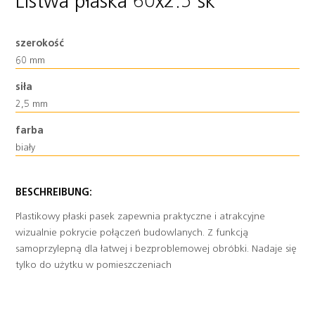
Listwa płaska 60x2.5 sk
szerokość
60 mm
Heading
siła
2,5 mm
farba
biały
BESCHREIBUNG:
Plastikowy płaski pasek zapewnia praktyczne i atrakcyjne
wizualnie pokrycie połączeń budowlanych. Z funkcją
samoprzylepną dla łatwej i bezproblemowej obróbki. Nadaje się
tylko do użytku w pomieszczeniach