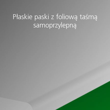
Płaskie paski z foliową taśmą
samoprzylepną