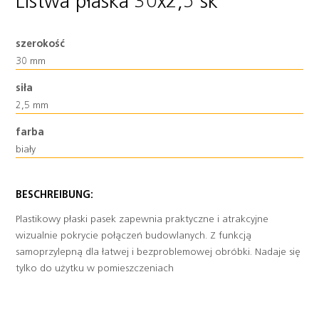
Listwa płaska 30x2,5 sk
szerokość
30 mm
Heading
siła
2,5 mm
farba
biały
BESCHREIBUNG:
Plastikowy płaski pasek zapewnia praktyczne i atrakcyjne
wizualnie pokrycie połączeń budowlanych. Z funkcją
samoprzylepną dla łatwej i bezproblemowej obróbki. Nadaje się
tylko do użytku w pomieszczeniach