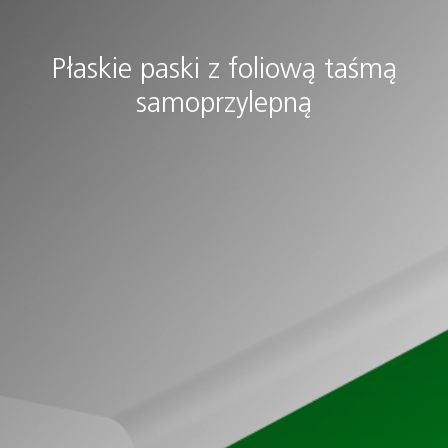
Płaskie paski z foliową taśmą
samoprzylepną