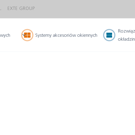
L
EXTE GROUP
Rozwiąz
owych
Systemy
akcesoriów okiennych
okładzi