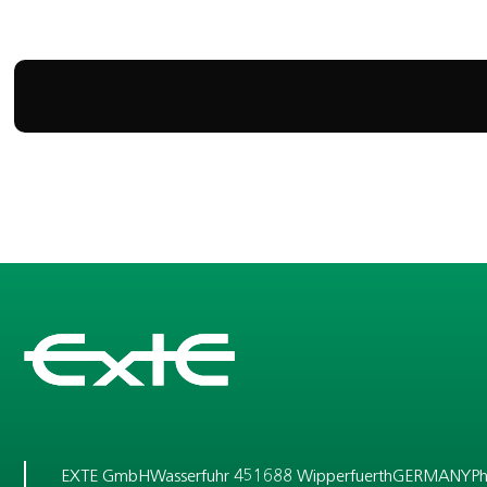
EXTE GmbH
Wasserfuhr 4
51688 Wipperfuerth
GERMANY
P