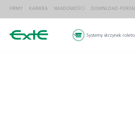
FIRMY
KARIERA
WIADOMOŚCI
DOWNLOAD-PORTA
Systemy skrzynek
rolet