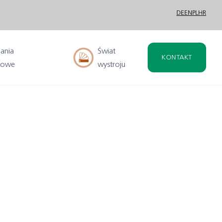
DE
EN
PL
HR
ania
Świat
KONTAKT
nowe
wystroju