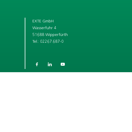
EXTE GmbH
Wasserfuhr 4
51688 Wipperfürth
Tel.: 02267.687-0



SHORT LINKS
UNTERNEHMEN
KARRIERE
ROLLLADENKASTEN-SYSTEME
FENSTERZUBEHÖR-SYSTEME