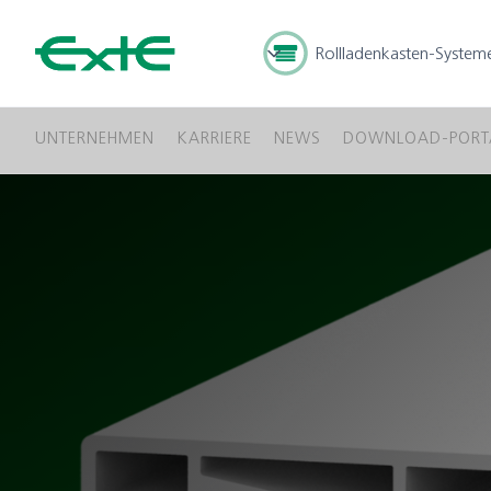
Rollladenkasten-System
UNTERNEHMEN
KARRIERE
NEWS
DOWNLOAD-PORT