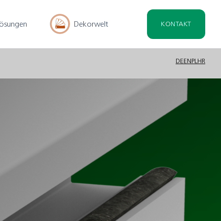
lösungen
Dekorwelt
KONTAKT
DE
EN
PL
HR