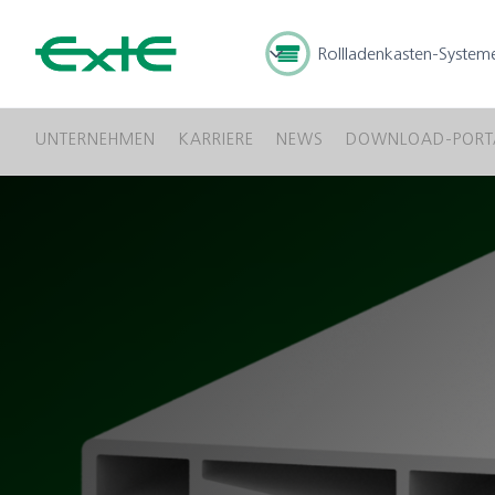
Rollladenkasten-System
UNTERNEHMEN
KARRIERE
NEWS
DOWNLOAD-PORT