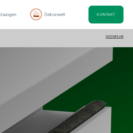
lösungen
Dekorwelt
KONTAKT
DE
EN
PL
HR